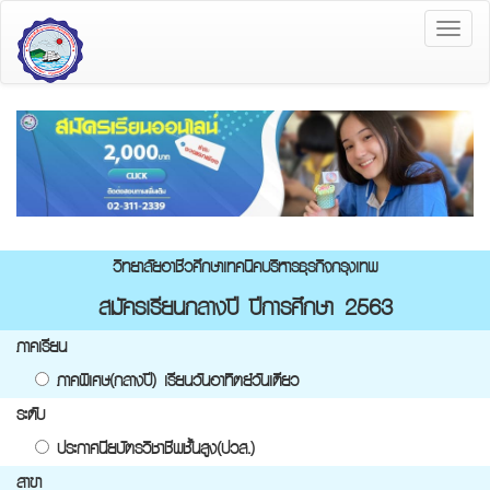
Toggl
naviga
วิทยาลัยอาชีวศึกษาเทคนิคบริหารธุรกิจกรุงเทพ
สมัครเรียนกลางปี ปีการศึกษา 2563
ภาคเรียน
ภาคพิเศษ(กลางปี) เรียนวันอาทิตย์วันเดียว
ระดับ
ประกาศนียบัตรวิชาชีพชั้นสูง(ปวส.)
สาขา